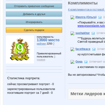
Комплименты
Отправить приватное сообщение
4 комплиментов в гостевой 
Добавить в друзья
Иволга (Ольга)
(
Игнорировать
«Покрывайте, и вас
www.pravoslavie.ru/
Сделать подарок
sashakhor
(отве
популярность:
***Будешь молиться 
13660 место
Святой праведный 
рейтинг
2250
?
facetheace
(отве
Привилегированный
ну ну(отсчитывая фи
пользователь
9
уровня
Goga
(отвечает 
а костюмчик-то хоро
Вы не авторизованы! Чтоб
Статистика портрета:
сейчас просматривают портрет - 0
зарегистрированные пользователи
посетившие портрет за 7 дней - 0
Метки лидеров