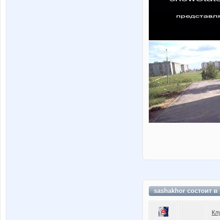
sashakhor состоит в
Кл