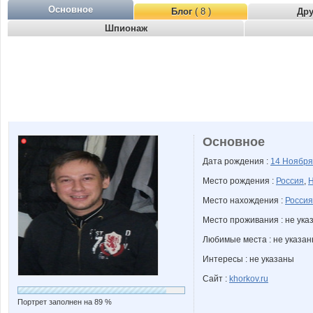
Основное
Блог
( 8 )
Др
Шпионаж
Основное
Дата рождения :
14 Ноябр
Место рождения :
Россия
,
Н
Место нахождения :
Россия
Место проживания : не ука
Любимые места : не указа
Интересы : не указаны
Сайт :
khorkov.ru
Портрет заполнен на 89 %